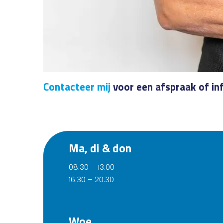
Contacteer mij
voor een afspraak of in
Ma, di & don
08.30 – 13.00
16.30 – 20.30
Woe